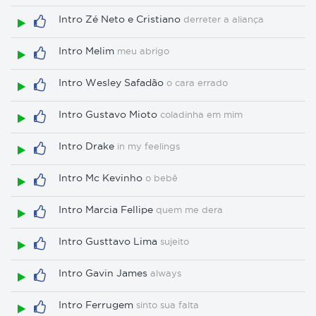
Intro Zé Neto e Cristiano
derreter a aliança
Intro Melim
meu abrigo
Intro Wesley Safadão
o cara errado
Intro Gustavo Mioto
coladinha em mim
Intro Drake
in my feelings
Intro Mc Kevinho
o bebê
Intro Marcia Fellipe
quem me dera
Intro Gusttavo Lima
sujeito
Intro Gavin James
always
Intro Ferrugem
sinto sua falta