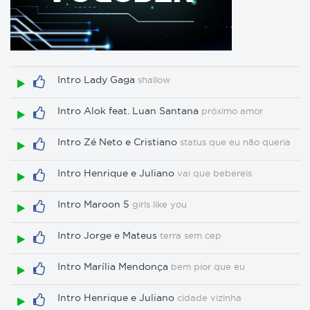
Intro Lady Gaga
shallow
Intro Alok feat. Luan Santana
próximo amor
Intro Zé Neto e Cristiano
status que eu não queria
Intro Henrique e Juliano
vai que bebereis
Intro Maroon 5
girls like you
Intro Jorge e Mateus
terra sem cep
Intro Marília Mendonça
bem pior que eu
Intro Henrique e Juliano
cidade vizinha