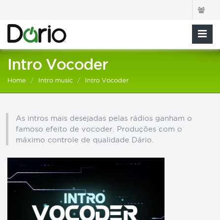
Intro Vocoder
Home
Intro music
Intro Vocoder
As intros mais desejadas pelas rádios ganham o
famoso efeito de vocoder. Produções com o
máximo controle de qualidade Dário.