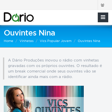
Ouvintes Nina
Home
Vinhetas
Vics Popular Jovem
Ouvintes Nina
A Dário Produções inovou o rádio com vinhetas
gravadas com os próprios ouvintes. O resultado é
um break comercial onde seus ouvintes vão se
identificar ainda mais com a rádio.