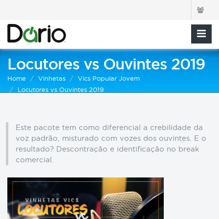
Locutores vs Ouvintes 2019
Home
Vinhetas
Vics Popular Jovem
Locutores vs Ouvintes 2019
Este pacote tem como diferencial a crebilidade da
voz padrão, misturado com vozes dos ouvintes. E o
resultado? Descontração e identificação no break
comercial.