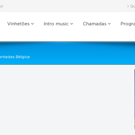
br
Qu
Vinhetões
Intro music
Chamadas
Progr
antadas Bélgica