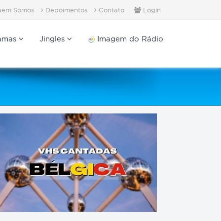
em Somos
Depoimentos
Contato
Login
amas
Jingles
Imagem do Rádio