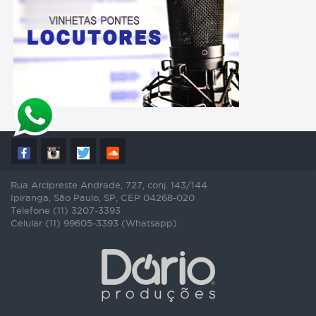
Rua Arcipreste Andrade, 727, conj. 143/144
Ipiranga, São Paulo, SP, CEP 04268-020
Telefone (11) 3207-3393
Celular (11) 99605-3393 (Whatsapp)