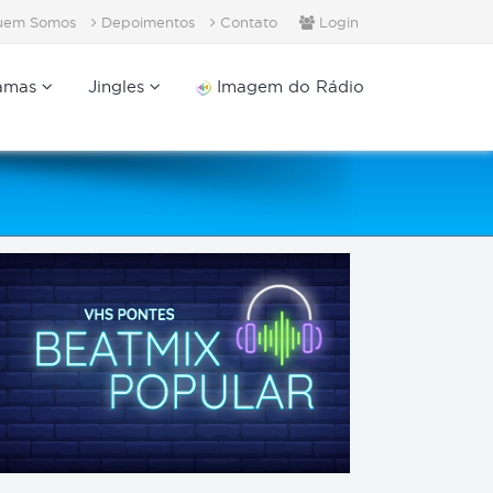
em Somos
Depoimentos
Contato
Login
amas
Jingles
Imagem do Rádio