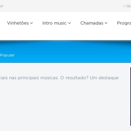
br
Qu
Vinhetões
Intro music
Chamadas
Progr
 Popular
iais nas principais músicas. O resultado? Um destaque