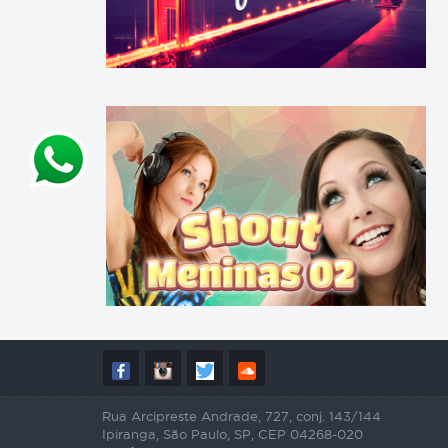
Rua Arcipreste Andrade, 727, conj. 143/144
Ipiranga, São Paulo, SP, CEP 04268-020