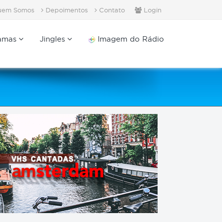
em Somos
Depoimentos
Contato
Login
amas
Jingles
Imagem do Rádio