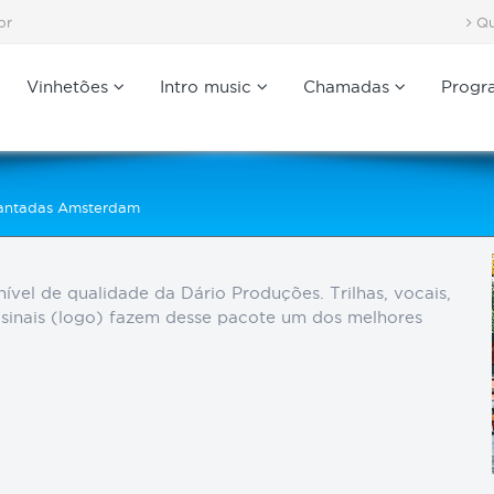
br
Qu
Vinhetões
Intro music
Chamadas
Progr
antadas Amsterdam
ível de qualidade da Dário Produções. Trilhas, vocais,
 sinais (logo) fazem desse pacote um dos melhores