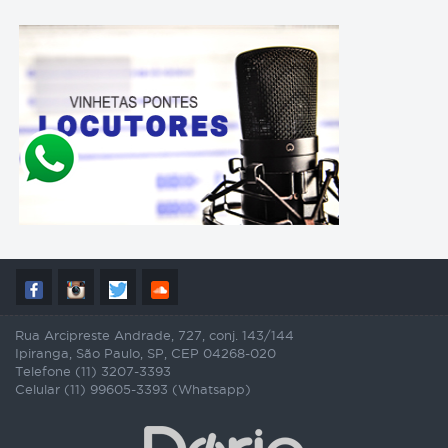
Rua Arcipreste Andrade, 727, conj. 143/144
Ipiranga, São Paulo, SP, CEP 04268-020
Telefone (11) 3207-3393
Celular (11) 99605-3393 (Whatsapp)