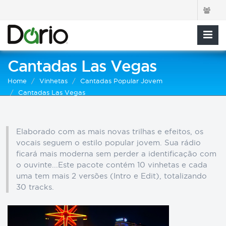
Cantadas Las Vegas
Home
Vinhetas
Cantadas Popular Jovem
Cantadas Las Vegas
Elaborado com as mais novas trilhas e efeitos, os
vocais seguem o estilo popular jovem. Sua rádio
ficará mais moderna sem perder a identificação com
o ouvinte...Este pacote contém 10 vinhetas e cada
uma tem mais 2 versões (Intro e Edit), totalizando
30 tracks.