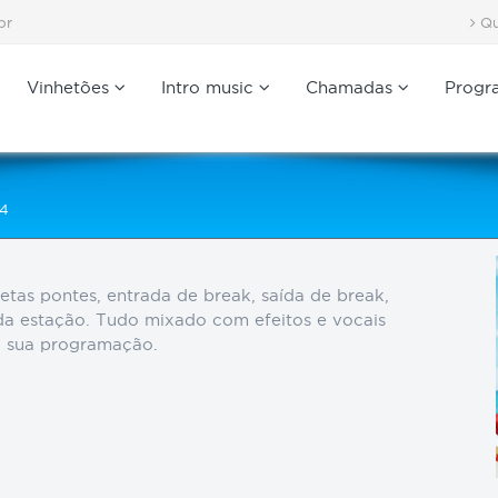
br
Qu
Vinhetões
Intro music
Chamadas
Progr
24
tas pontes, entrada de break, saída de break,
 da estação. Tudo mixado com efeitos e vocais
a sua programação.