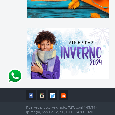
Rua Arcipreste Andrade, 727, conj. 143/144
Ipiranga, São Paulo, SP, CEP 04268-020