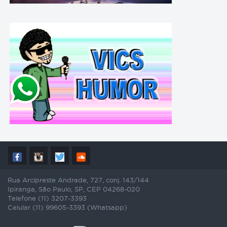
Rua Arcipreste Andrade, 727, conj. 143/144
Ipiranga, São Paulo, SP, CEP 04268-020
Telefone (11) 3207-3393
Celular (11) 99605-3393 (Whatsapp)