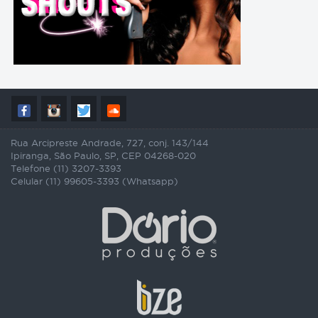
Rua Arcipreste Andrade, 727, conj. 143/144
Ipiranga, São Paulo, SP, CEP 04268-020
Telefone (11) 3207-3393
Celular (11) 99605-3393 (Whatsapp)