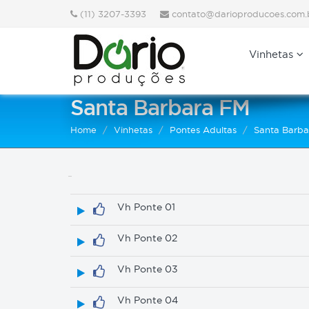
(11) 3207-3393
contato@darioproducoes.com.
Vinhetas
Santa Barbara FM
Home
Vinhetas
Pontes Adultas
Santa Barb
Vh Ponte 01
Vh Ponte 02
Vh Ponte 03
Vh Ponte 04