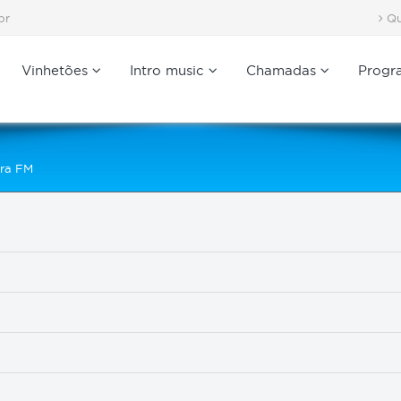
br
Qu
Vinhetões
Intro music
Chamadas
Progr
ara FM