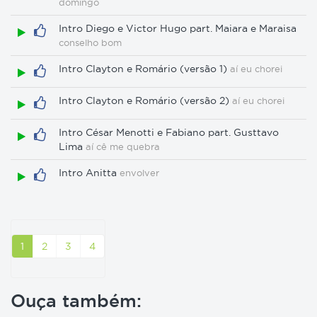
domingo
Intro Diego e Victor Hugo part. Maiara e Maraisa
conselho bom
Intro Clayton e Romário (versão 1)
aí eu chorei
Intro Clayton e Romário (versão 2)
aí eu chorei
Intro César Menotti e Fabiano part. Gusttavo
Lima
aí cê me quebra
Intro Anitta
envolver
1
2
3
4
Ouça também: