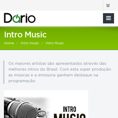
Intro Music
Home
Intro music
Intro Music
Os maiores artistas são apresentados através das
melhores intros do Brasil. Com esta super produção
as músicas e a emissora ganham destaque na
programação.