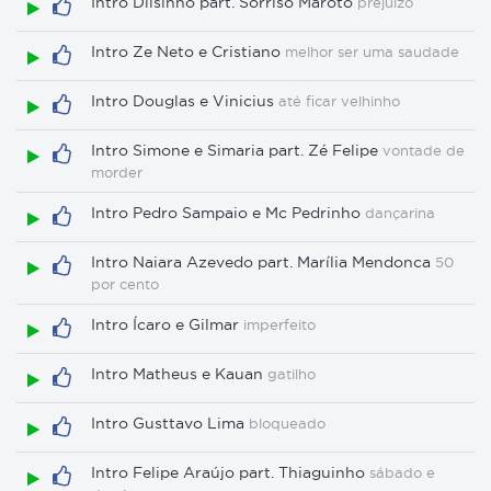
Intro Dilsinho part. Sorriso Maroto
prejuízo
Intro Ze Neto e Cristiano
melhor ser uma saudade
Intro Douglas e Vinicius
até ficar velhinho
Intro Simone e Simaria part. Zé Felipe
vontade de
morder
Intro Pedro Sampaio e Mc Pedrinho
dançarina
Intro Naiara Azevedo part. Marília Mendonca
50
por cento
Intro Ícaro e Gilmar
imperfeito
Intro Matheus e Kauan
gatilho
Intro Gusttavo Lima
bloqueado
Intro Felipe Araújo part. Thiaguinho
sábado e