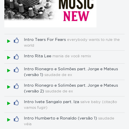
Intro Tears For Fears
everybody wants to rule the
world
Intro Rita Lee
mania de você remix
Intro Rionegro e Solimões part. Jorge e Mateus
(versão 1)
saudade de ex
Intro Rionegro e Solimões part. Jorge e Mateus
(versão 2)
saudade de ex
Intro Ivete Sangalo part. Iza
salve baby (citação
vamos fugir)
Intro Humberto e Ronaldo (versão 1)
saudade
véia