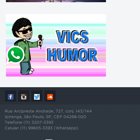
Rua Arcipreste Andrade, 727, conj. 143/144
Ipiranga, São Paulo, SP, CEP 04268-020
Telefone (11) 3207-3393
Celular (11) 99605-3393 (Whatsapp)