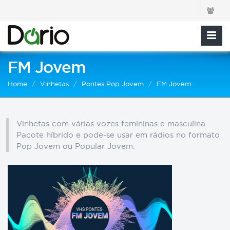
FM Jovem
Home
Vinhetas
Pontes Pop Jovem
FM Jovem
Vinhetas com várias vozes femininas e masculina.
Pacote híbrido e pode-se usar em rádios no formato
Pop Jovem ou Popular Jovem.