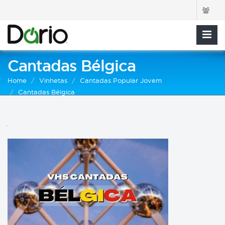
Cantadas Bélgica
Home
Vinhetas
Cantadas Popular Jovem
Cantadas Bélgica