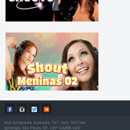
Rua Arcipreste Andrade, 727, conj. 143/144
Ipiranga, São Paulo, SP, CEP 04268-020