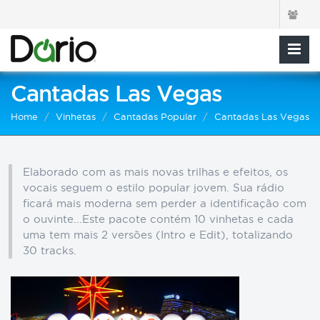
Cantadas Las Vegas
Home
Vinhetas
Cantadas Popular
Cantadas Las Vegas
Elaborado com as mais novas trilhas e efeitos, os
vocais seguem o estilo popular jovem. Sua rádio
ficará mais moderna sem perder a identificação com
o ouvinte...Este pacote contém 10 vinhetas e cada
uma tem mais 2 versões (Intro e Edit), totalizando
30 tracks.