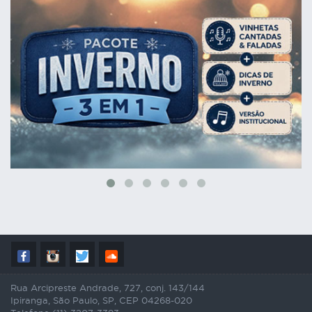
Rua Arcipreste Andrade, 727, conj. 143/144
Ipiranga, São Paulo, SP, CEP 04268-020