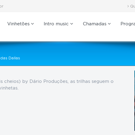
br
Qu
Vinhetões
Intro music
Chamadas
Progr
das Dallas
s cheios) by Dário Produções, as trilhas seguem o
vinhetas.