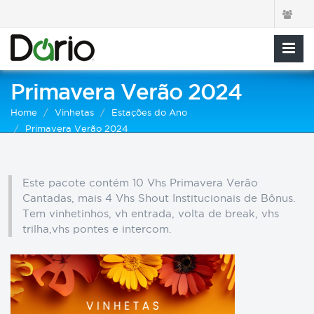
Primavera Verão 2024
Home
Vinhetas
Estações do Ano
Primavera Verão 2024
Este pacote contém 10 Vhs Primavera Verão
Cantadas, mais 4 Vhs Shout Institucionais de Bônus.
Tem vinhetinhos, vh entrada, volta de break, vhs
trilha,vhs pontes e intercom.