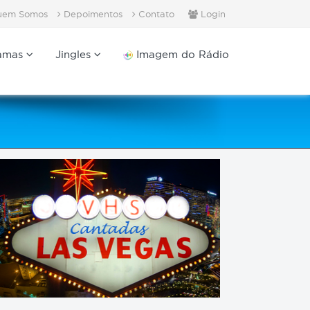
em Somos
Depoimentos
Contato
Login
amas
Jingles
Imagem do Rádio