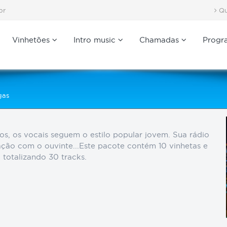
br
Qu
Vinhetões
Intro music
Chamadas
Progr
gas
os, os vocais seguem o estilo popular jovem. Sua rádio
ação com o ouvinte...Este pacote contém 10 vinhetas e
 totalizando 30 tracks.